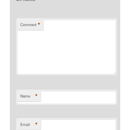
*
Comment
*
Name
*
Email